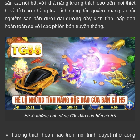
săn cá, nổi bật với khả năng tương thích cao trên mọi thiết
bị và tích hợp hàng loạt tính năng độc quyền, mang lại trải
nghiệm săn bắn dưới đại dương đầy kịch tính, hấp dẫn
hoàn toàn so với các phiên bản truyền thống.
Hé lộ những tính năng độc đáo của bắn cá H5
Tương thích hoàn hảo trên mọi trình duyệt nhờ công