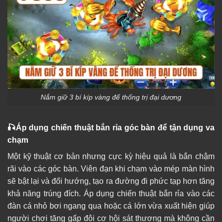
Nắm giữ 3 bí kíp vàng để thống trị đại dương
🎣Áp dụng chiến thuật bắn rỉa góc bàn để tận dụng va
chạm
Một kỹ thuật cơ bản nhưng cực kỳ hiệu quả là bắn chậm
rãi vào các góc bàn. Viên đạn khi chạm vào mép màn hình
sẽ bật lại và đổi hướng, tạo ra đường đi phức tạp hơn tăng
khả năng trúng đích. Áp dụng chiến thuật bắn rỉa vào các
đàn cá nhỏ bơi ngang qua hoặc cá lớn vừa xuất hiện giúp
người chơi tăng gấp đôi cơ hội sát thương mà không cần