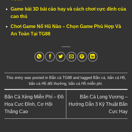
Game bài 3D bài cào hay và cách chơi cực đỉnh của
cao thủ
Chơi Game Nổ Hũ Nào – Chọn Game Phù Hợp Và
An Toàn Tại TG88
This entry was posted in
Bắn cá TG88
and tagged
Bắn cá
,
bắn cá H5
,
bắn cá H5 đổi thưởng
,
bắn cá H5 miễn phí
.
Bắn Cá Xèng Miễn Phí – Đồ
Bắn Cá Long Vương –
Họa Cực Đỉnh, Cơ Hội
Hướng Dẫn 3 Kỹ Thuật Bắn
Thắng Cao
Cực Hay