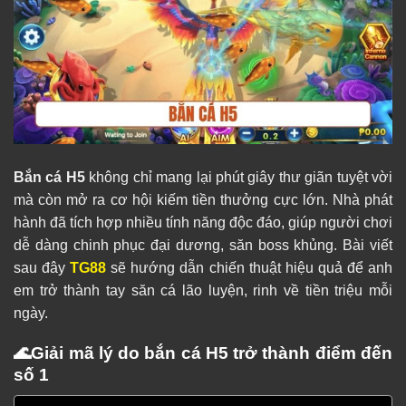
Bắn cá H5
không chỉ mang lại phút giây thư giãn tuyệt vời
mà còn mở ra cơ hội kiếm tiền thưởng cực lớn. Nhà phát
hành đã tích hợp nhiều tính năng độc đáo, giúp người chơi
dễ dàng chinh phục đại dương, săn boss khủng. Bài viết
sau đây
TG88
sẽ hướng dẫn chiến thuật hiệu quả để anh
em trở thành tay săn cá lão luyện, rinh về tiền triệu mỗi
ngày.
🌊Giải mã lý do bắn cá H5 trở thành điểm đến
số 1