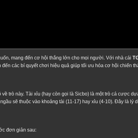
cuốn, mang đến cơ hội thắng lớn cho mọi người. Với nhà cái
T
n đến các bí quyết chơi hiệu quả giúp tối ưu hóa cơ hội chiến t
õ về trò này. Tài xỉu (hay còn gọi là Sicbo) là một trò cá cược d
gầu sẽ thuộc vào khoảng tài (11-17) hay xỉu (4-10). Đây là lý do 
ớc đơn giản sau: