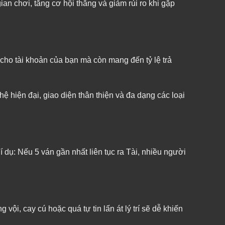
an chơi, tăng cơ hội thắng và giảm rủi ro khi gặp
 cho tài khoản của bạn mà còn mang đến tỷ lệ trả
ệ hiện đại, giao diện thân thiện và đa dạng các loại
í dụ: Nếu 5 ván gần nhất liên tục ra Tài, nhiều người
vội, cay cú hoặc quá tự tin lấn át lý trí sẽ dễ khiến