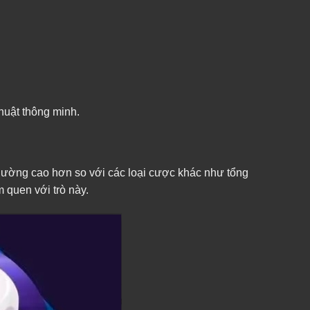
huật thông minh.
 thường cao hơn so với các loại cược khác như tổng
 quen với trò này.