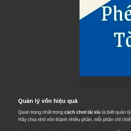
Quản lý vốn hiệu quả
Quan trọng nhất trong
cách chơi tài xỉu
là biết quản l
Hãy chia nhỏ vốn thành nhiều phần, mỗi phần chỉ chi