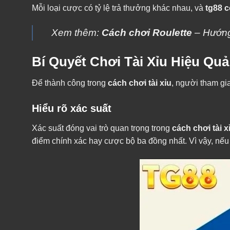
Mỗi loại cược có tỷ lệ trả thưởng khác nhau, và
tg88 
Xem thêm:
Cách chơi Roulette
– Hướng 
Bí Quyết Chơi Tài Xỉu Hiệu Quả
Để thành công trong
cách chơi tài xỉu
, người tham gi
Hiểu rõ xác suất
Xác suất đóng vai trò quan trọng trong
cách chơi tài x
điểm chính xác hay cược bộ ba đồng nhất. Vì vậy, nếu