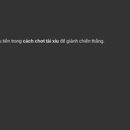
 tiên trong
cách chơi tài xỉu
để giành chiến thắng.