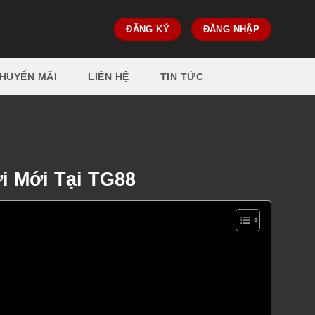
ĐĂNG KÝ
ĐĂNG NHẬP
HUYẾN MÃI
LIÊN HỆ
TIN TỨC
i Mới Tại TG88