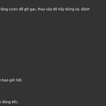
àng tăng cược để gỡ gạc, thay vào đó hãy dừng lại, đánh
n bao giờ hết.
 đáng tiếc.