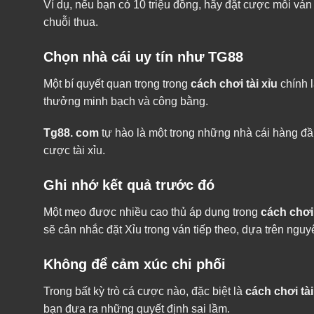
Ví dụ, nếu bạn có 10 triệu đồng, hãy đặt cược mỗi ván
chuỗi thua.
Chọn nhà cái uy tín như TG88
Một bí quyết quan trọng trong
cách chơi tài xỉu
chính l
thưởng minh bạch và công bằng.
Tg88. com
tự hào là một trong những nhà cái hàng đầu
cược tài xỉu.
Ghi nhớ kết quả trước đó
Một mẹo được nhiều cao thủ áp dụng trong
cách chơi 
sẽ cân nhắc đặt Xỉu trong ván tiếp theo, dựa trên nguyê
Không để cảm xúc chi phối
Trong bất kỳ trò cá cược nào, đặc biệt là
cách chơi tài
bạn đưa ra những quyết định sai lầm.