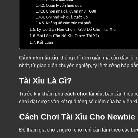
Quản lý vốn hiệu quả
Chọn nhà cái uy tín như TG88
Ghi nhớ kết quả trước đó
Không để cảm xúc chi phối
Lý Do Bạn Nên Chọn TG88 Để Chơi Tài Xỉu
Sai Lầm Cần Né Khi Cược Tài Xỉu
Kết Luận
Cách chơi tài xỉu
không chỉ đơn giản mà còn đầy lôi 
nhất, từ giao diện chuyên nghiệp, tỷ lệ thưởng hấp dẫ
Tài Xỉu Là Gì?
Trước khi khám phá
cách chơi tài xỉu
, bạn cần hiểu r
chơi đặt cược vào kết quả tổng số điểm của ba viên xí n
Cách Chơi Tài Xỉu Cho Newbie
Để tham gia chơi, người chơi chỉ cần làm theo các bư