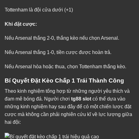
Tottenham là đội cửa dưới (+1)
Khi đặt cược:
Nếu Arsenal thắng 2-0, thắng kèo nếu chọn Arsenal.
Nếu Arsenal thắng 1-0, tiền cược được hoàn trả.
Nếu Arsenal hòa hoặc thua, chọn Tottenham thắng kèo.
Bí Quyết Đặt Kèo Chấp 1 Trái Thành Công
Theo kinh nghiệm tổng hợp từ những người yêu thích và
đam mê bóng đá. Người chơi
tg88 slot
có thể dựa vào
những kinh nghiệm hay sau đây để có một chiến lược đặt
cược mà không cần phải nghiên cứu kĩ về lực lượng giữa
hai đội: