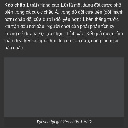
Kèo chấp 1 trái
(Handicap 1.0) là một dạng đặt cược phổ
biến trong cá cược châu Á, trong đó đội cửa trên (đội mạnh
hơn) chấp đội cửa dưới (đội yếu hơn) 1 bàn thắng trước
khi trận đấu bắt đầu. Người chơi cần phải phân tích kỹ
lưỡng để đưa ra sự lựa chọn chính xác. Kết quả được tính
toán dựa trên kết quả thực tế của trận đấu, cộng thêm số
bàn chấp.
Tại sao lại gọi kèo chấp 1 trái?