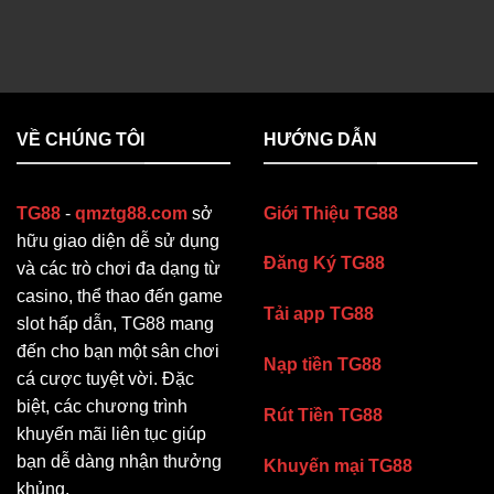
VỀ CHÚNG TÔI
HƯỚNG DẪN
TG88
-
qmztg88.com
sở
Giới Thiệu TG88
hữu giao diện dễ sử dụng
Đăng Ký TG88
và các trò chơi đa dạng từ
casino, thể thao đến game
Tải app TG88
slot hấp dẫn, TG88 mang
đến cho bạn một sân chơi
Nạp tiền TG88
cá cược tuyệt vời. Đặc
biệt, các chương trình
Rút Tiền TG88
khuyến mãi liên tục giúp
bạn dễ dàng nhận thưởng
Khuyến mại TG88
khủng.