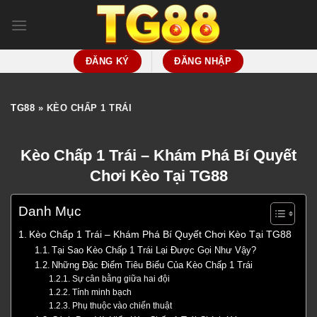
Skip
to
content
ĐĂNG KÝ
ĐĂNG NHẬP
TG88
»
KÈO CHẤP 1 TRÁI
Kèo Chấp 1 Trái – Khám Phá Bí Quyết
Chơi Kèo Tại TG88
Danh Mục
Kèo Chấp 1 Trái – Khám Phá Bí Quyết Chơi Kèo Tại TG88
Tại Sao Kèo Chấp 1 Trái Lại Được Gọi Như Vậy?
Những Đặc Điểm Tiêu Biểu Của Kèo Chấp 1 Trái
Sự cân bằng giữa hai đội
Tính minh bạch
Phụ thuộc vào chiến thuật