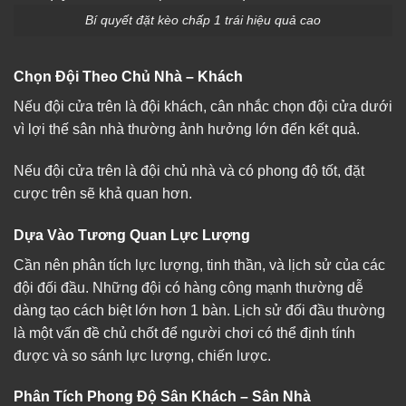
Bí quyết đặt kèo chấp 1 trái hiệu quả cao
Chọn Đội Theo Chủ Nhà – Khách
Nếu đội cửa trên là đội khách, cân nhắc chọn đội cửa dưới
vì lợi thế sân nhà thường ảnh hưởng lớn đến kết quả.
Nếu đội cửa trên là đội chủ nhà và có phong độ tốt, đặt
cược trên sẽ khả quan hơn.
Dựa Vào Tương Quan Lực Lượng
Cần nên phân tích lực lượng, tinh thần, và lịch sử của các
đội đối đầu. Những đội có hàng công mạnh thường dễ
dàng tạo cách biệt lớn hơn 1 bàn. Lịch sử đối đầu thường
là một vấn đề chủ chốt để người chơi có thể định tính
được và so sánh lực lượng, chiến lược.
Phân Tích Phong Độ Sân Khách – Sân Nhà