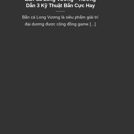
Dẫn 3 Kỹ Thuật Bắn Cực Hay
Bắn cá Long Vương là siêu phẩm giải trí
đại dương được cộng đồng game [...]