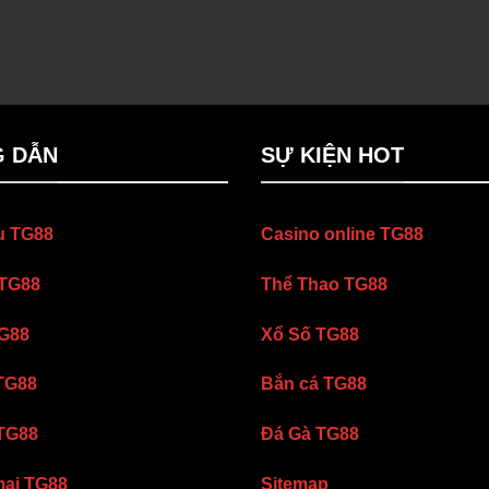
 DẪN
SỰ KIỆN HOT
u TG88
Casino online TG88
TG88
Thể Thao TG88
TG88
Xổ Số TG88
 TG88
Bắn cá TG88
 TG88
Đá Gà TG88
ại TG88
Sitemap