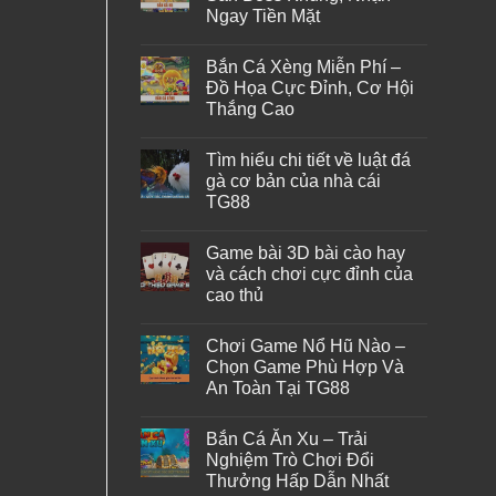
Ngay Tiền Mặt
Bắn Cá Xèng Miễn Phí –
Đồ Họa Cực Đỉnh, Cơ Hội
Thắng Cao
Tìm hiểu chi tiết về luật đá
gà cơ bản của nhà cái
TG88
Game bài 3D bài cào hay
và cách chơi cực đỉnh của
cao thủ
Chơi Game Nổ Hũ Nào –
Chọn Game Phù Hợp Và
An Toàn Tại TG88
Bắn Cá Ăn Xu – Trải
Nghiệm Trò Chơi Đổi
Thưởng Hấp Dẫn Nhất